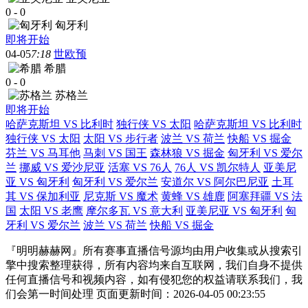
0
-
0
匈牙利
即将开始
04-05
7:18
世欧预
希腊
0
-
0
苏格兰
即将开始
哈萨克斯坦 VS 比利时
独行侠 VS 太阳
哈萨克斯坦 VS 比利时
独行侠 VS 太阳
太阳 VS 步行者
波兰 VS 荷兰
快船 VS 掘金
芬兰 VS 马耳他
马刺 VS 国王
森林狼 VS 掘金
匈牙利 VS 爱尔
兰
挪威 VS 爱沙尼亚
活塞 VS 76人
76人 VS 凯尔特人
亚美尼
亚 VS 匈牙利
匈牙利 VS 爱尔兰
安道尔 VS 阿尔巴尼亚
土耳
其 VS 保加利亚
尼克斯 VS 魔术
黄蜂 VS 雄鹿
阿塞拜疆 VS 法
国
太阳 VS 老鹰
摩尔多瓦 VS 意大利
亚美尼亚 VS 匈牙利
匈
牙利 VS 爱尔兰
波兰 VS 荷兰
快船 VS 掘金
『明明赫赫网』所有赛事直播信号源均由用户收集或从搜索引
擎中搜索整理获得，所有内容均来自互联网，我们自身不提供
任何直播信号和视频内容，如有侵犯您的权益请联系我们，我
们会第一时间处理 页面更新时间：2026-04-05 00:23:55