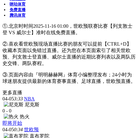
咪咕体育
免费直播
腾讯体育
①.北京时时间2025-11-16 01:00，世欧预联赛比赛【列支敦士
登 VS 威尔士】准时在线免费直播。
②.喜欢看世欧预现场直播比赛的朋友可以提前【CTRL+D】
收藏本页面以免错过直播。还为您在本页面索引了相关世欧
预、列支敦士登直播、威尔士直播的近期比赛列表以及两队历
史交锋、两队赛程。
③.页面内容由『明明赫赫网』体育小编整理发布；24小时为
球迷朋友提供最新的体育赛事直播、足球直播，世欧预直播。
更多直播
04-05
3:33
NBA
尼克斯
0
-
0
热火
即将开始
04-05
0:34
世欧预
直布罗陀